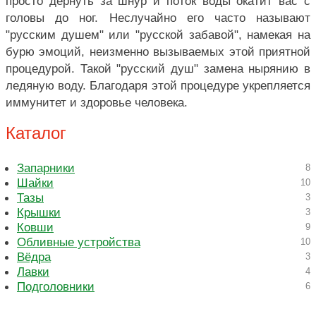
просто дернуть за шнур и поток воды окатит вас с
головы до ног. Неслучайно его часто называют
"русским душем" или "русской забавой", намекая на
бурю эмоций, неизменно вызываемых этой приятной
процедурой. Такой "русский душ" замена нырянию в
ледяную воду. Благодаря этой процедуре укрепляется
иммунитет и здоровье человека.
Каталог
Запарники
8
Шайки
10
Тазы
3
Крышки
3
Ковши
9
Обливные устройства
10
Вёдра
3
Лавки
4
Подголовники
6