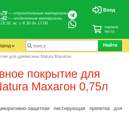
Вход
-79
— строительные материалы
-42
— отделочные материалы
 18:30, вс. с 8:30 до 17:00
корзина
пуста
Найти
город
тие для древесины Natura Махагон
вное покрытие для
atura Махагон 0,75л
декоративно-защитная лессирующая пропитка для