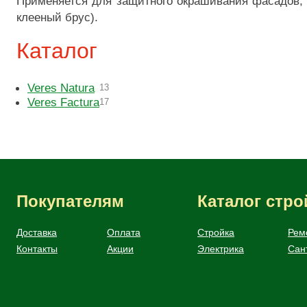
Применяется для защитного окрашивания фасадов, 
клееный брус).
Каталог
Veres Natura
13
Veres Factura
17
Покупателям
Каталог стр
Доставка
Оплата
Стройка
Рем
Контакты
Акции
Электрика
Сан