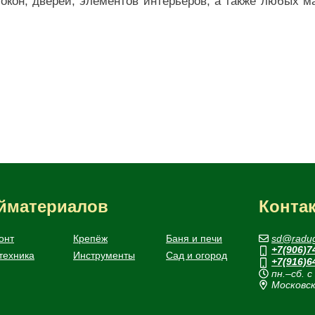
окон, дверей, элементов интерьеров, а также любых м
ойматериалов
Конта
онт
Крепёж
Баня и печи
sd@radug
+7(906)7
техника
Инструменты
Сад и огород
+7(916)6
пн.–сб. с
Московск