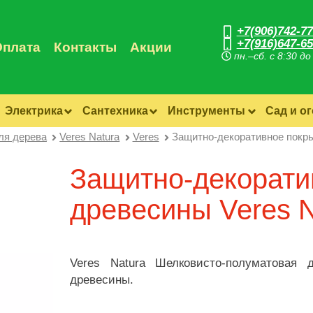
+7(906)742-77
+7(916)647-65
Оплата
Контакты
Акции
пн.–сб. с 8:30 до
Электрика
Сантехника
Инструменты
Сад и о
ля дерева
Veres Natura
Veres
Защитно-декоративное покры
Защитно-декорати
древесины Veres N
Veres Natura Шелковисто-полуматовая 
древесины.