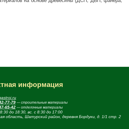
атериалов на основе древесины (ДСП, ДВП, фанера,
ктная информация
astroi.ru
42-77-79
— строительные материалы
47-65-42
— отделочные материалы
 8:30 до 18:30, вс. с 8:30 до 17:00
ая область, Шатурский район, деревня Бордуки, д. 1/1 стр. 2