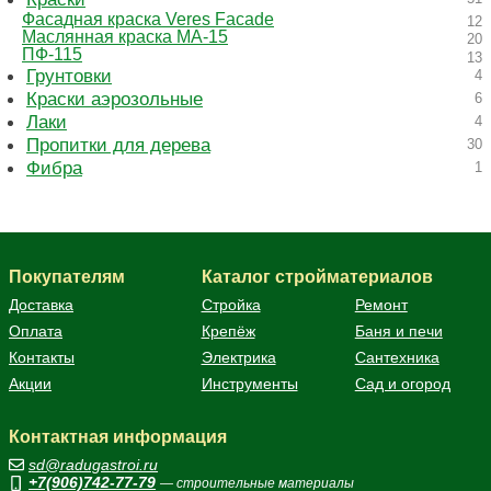
Фасадная краска Veres Facade
12
Маслянная краска МА-15
20
ПФ-115
13
Грунтовки
4
Краски аэрозольные
6
Лаки
4
Пропитки для дерева
30
Фибра
1
Покупателям
Каталог стройматериалов
Доставка
Стройка
Ремонт
Оплата
Крепёж
Баня и печи
Контакты
Электрика
Сантехника
Акции
Инструменты
Сад и огород
Контактная информация
sd@radugastroi.ru
+7(906)742-77-79
— строительные материалы