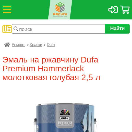
Найти
Ремонт
Краски
Dufa
Радуга
Эмаль на ржавчину Dufa
Premium Hammerlack
молотковая голубая 2,5 л