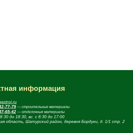
ктная информация
astroi.ru
42-77-79
— строительные материалы
47-65-42
— отделочные материалы
 8:30 до 18:30, вс. с 8:30 до 17:00
ая область, Шатурский район, деревня Бордуки, д. 1/1 стр. 2