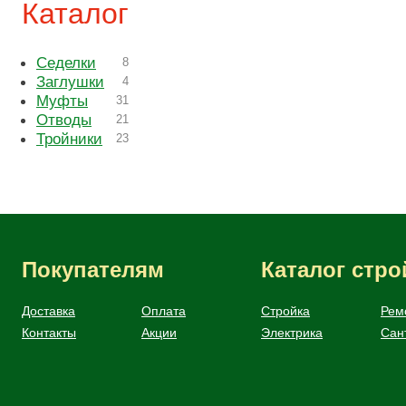
Каталог
Седелки
8
Заглушки
4
Муфты
31
Отводы
21
Тройники
23
Покупателям
Каталог стр
Доставка
Оплата
Стройка
Рем
Контакты
Акции
Электрика
Сан