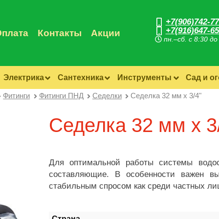
+7(906)742-77
+7(916)647-65
Оплата
Контакты
Акции
пн.–сб. с 8:30 до
Электрика
Сантехника
Инструменты
Сад и о
Фитинги
Фитинги ПНД
Седелки
Седелка 32 мм х 3/4"
Седелка 32 мм х 3
Для оптимальной работы системы водос
составляющие. В особенности важен вы
стабильным спросом как среди частных лиц
Страна