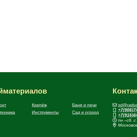
ойматериалов
Конта
онт
Крепёж
Баня и печи
sd@radug
+7(906)7
техника
Инструменты
Сад и огород
+7(916)6
пн.–сб. с
Московск