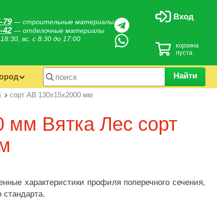
Вход
-79
— строительные материалы
-42
— отделочные материалы
 18:30, вс. с 8:30 до 17:00
корзина
пуста
Найти
город
B
сорт AB 130х15х2000 мм
 мм Вятка Лес сорт
мм
нные характеристики профиля поперечного сечения,
 стандарта.