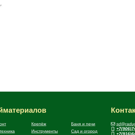
.
ойматериалов
Конта
онт
Крепёж
Баня и печи
sd@radug
+7(906)7
техника
Инструменты
Сад и огород
+7(916)6