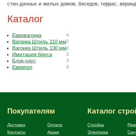
стен дачных и жилых домов, беседок, террас, веранд
Каталог
Евровагонка
4
Вагонка Штиль 110 мм
2
Вагонка Штиль 130 мм
2
Имитация бруса
2
Блок-хаус
3
Европол
8
Покупателям
Каталог стр
Доставка
Оплата
Стройка
Рем
Контакты
Акции
Электрика
Сан