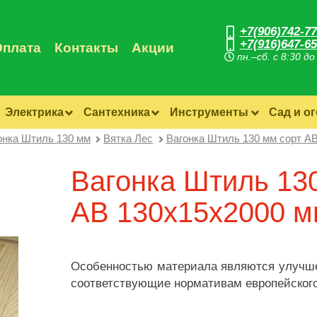
+7(906)742-77
+7(916)647-65
Оплата
Контакты
Акции
пн.–сб. с 8:30 до
Электрика
Сантехника
Инструменты
Сад и о
онка Штиль 130 мм
Вятка Лес
Вагонка Штиль 130 мм сорт A
Вагонка Штиль 130
AB 130х15х2000 
Особенностью материала являются улучше
соответствующие нормативам европейского