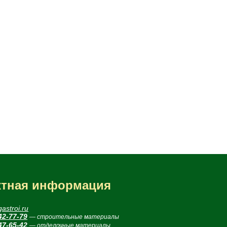
ктная информация
astroi.ru
42-77-79
— строительные материалы
47-65-42
— отделочные материалы