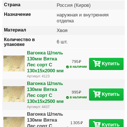
Страна
Россия (Киров)
Назначение
наружная и внутренняя
отделка
Материал
Хвоя
Количество в
6 шт.
упаковке
Вагонка Штиль
130мм Вятка
795
Купить
Лес сорт C
в наличии
130х15х2000 мм
Артикул:
4123
Вагонка Штиль
130мм Вятка
995
Купить
Лес сорт C
в наличии
130х15х2500 мм
Артикул:
4437
Вагонка Штиль
130мм Вятка
1 305
Купить
Лес сорт C