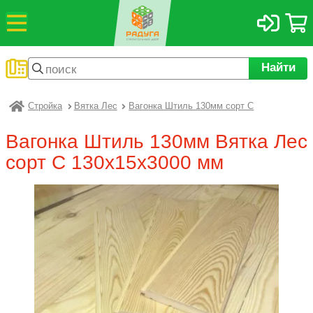
Найти
Стройка
Вятка Лес
Вагонка Штиль 130мм сорт C
Радуга
Вагонка Штиль 130мм Вятка Лес
сорт C 130х15х3000 мм