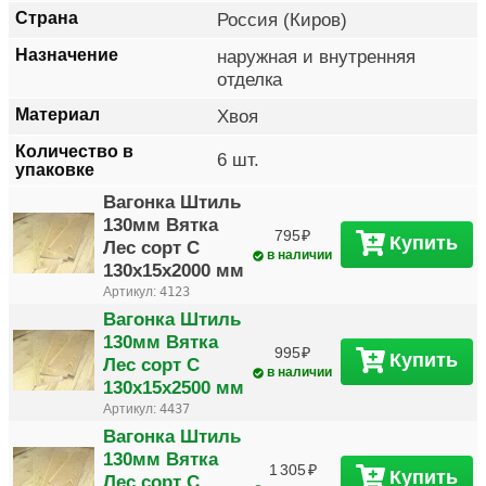
Страна
Россия (Киров)
Назначение
наружная и внутренняя
отделка
Материал
Хвоя
Количество в
6 шт.
упаковке
Вагонка Штиль
130мм Вятка
795
Купить
Лес сорт C
в наличии
130х15х2000 мм
Артикул:
4123
Вагонка Штиль
130мм Вятка
995
Купить
Лес сорт C
в наличии
130х15х2500 мм
Артикул:
4437
Вагонка Штиль
130мм Вятка
1 305
Купить
Лес сорт C