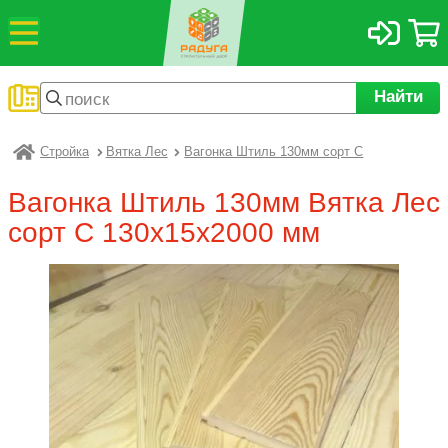
Найти
Стройка
Вятка Лес
Вагонка Штиль 130мм сорт C
Радуга
Вагонка Штиль 130мм Вятка Лес
сорт C 130х15х2000 мм