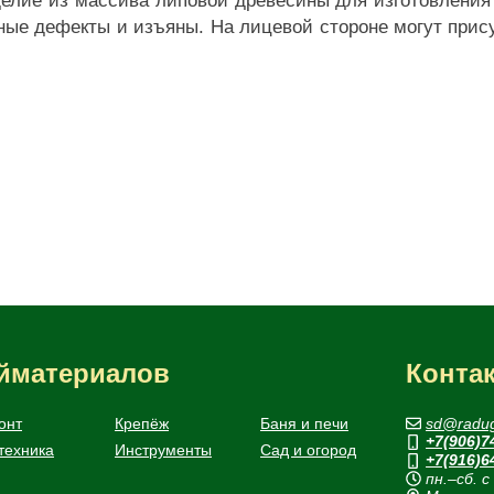
елие из массива липовой древесины для изготовления 
ные дефекты и изъяны. На лицевой стороне могут прис
.
ойматериалов
Конта
онт
Крепёж
Баня и печи
sd@radug
+7(906)7
техника
Инструменты
Сад и огород
+7(916)6
пн.–сб. с