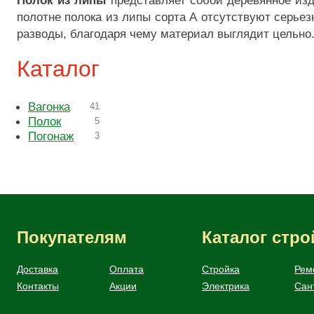
Полок из липы
представляет собой деревянное изд
полотне полока из липы сорта А отсутствуют серьез
разводы, благодаря чему материал выглядит цельно
Каталог
Вагонка
41
Полок
5
Погонаж
3
Покупателям
Каталог стр
Доставка
Оплата
Стройка
Рем
Контакты
Акции
Электрика
Сан