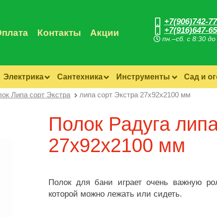
+7(906)742-77
+7(916)647-65
Оплата
Контакты
Акции
пн.–сб. с 8:30 до
Электрика
Сантехника
Инструменты
Сад и о
ок Липа сорт Экстра
липа сорт Экстра 27х92х2100 мм
Полок Радуга липа
27х92х2100 мм
Полок для бани играет очень важную ро
которой можно лежать или сидеть.