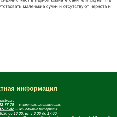
сидячих мест в парной комнате бани или сауны. На
утствовать маленькие сучки и отсутствуют чернота и
ктная информация
astroi.ru
42-77-79
— строительные материалы
47-65-42
— отделочные материалы
 8:30 до 18:30, вс. с 8:30 до 17:00