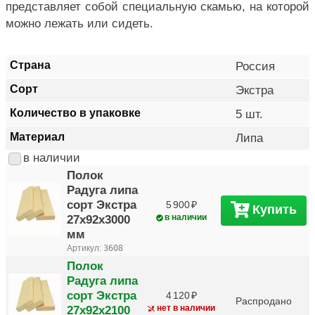
представляет собой специальную скамью, на которой
можно лежать или сидеть.
Страна
Россия
Сорт
Экстра
Количество в упаковке
5 шт.
Материал
Липа
в наличии
Полок
Радуга липа
сорт Экстра
5 900
Купить
27х92х3000
в наличии
мм
Артикул:
3608
Полок
Радуга липа
сорт Экстра
4 120
Распродано
27х92х2100
нет в наличии