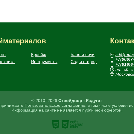
ойматериалов
Конта
онт
Крепёж
Баня и печи
sd@radug
+7(906)7
техника
Инструменты
Сад и огород
+7(916)6
пн.–сб. с
Московск
© 2010–2026
Стройдвор «Радуга»
ы принимаете
Пользовательское соглашение
, в том числе условия и
Информация на сайте не является публичной офертой.