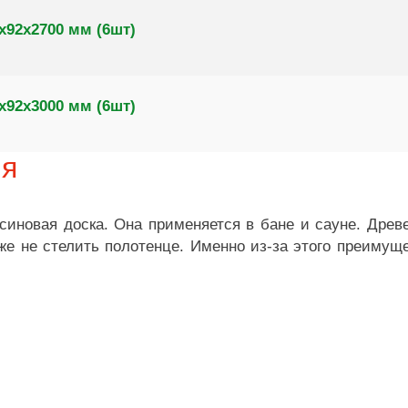
х92х2700 мм (6шт)
х92х3000 мм (6шт)
ия
иновая доска. Она применяется в бане и сауне. Древ
аже не стелить полотенце. Именно из-за этого преиму