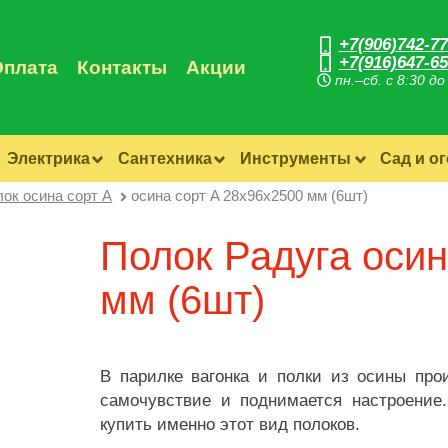
+7(906)742-77
+7(916)647-65
Оплата
Контакты
Акции
пн.–сб. с 8:30 до
Электрика
Сантехника
Инструменты
Сад и о
ок осина сорт A
осина сорт A 28х96х2500 мм (6шт)
Полок Радуга осин
мм (6шт)
В парилке вагонка и полки из осины про
самочувствие и поднимается настроение
купить именно этот вид полоков.