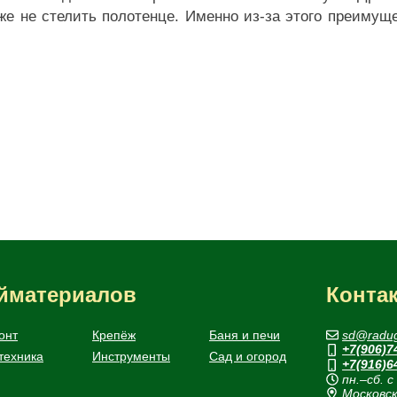
аже не стелить полотенце. Именно из-за этого преиму
ойматериалов
Конта
онт
Крепёж
Баня и печи
sd@radug
+7(906)7
техника
Инструменты
Сад и огород
+7(916)6
пн.–сб. с
Московск