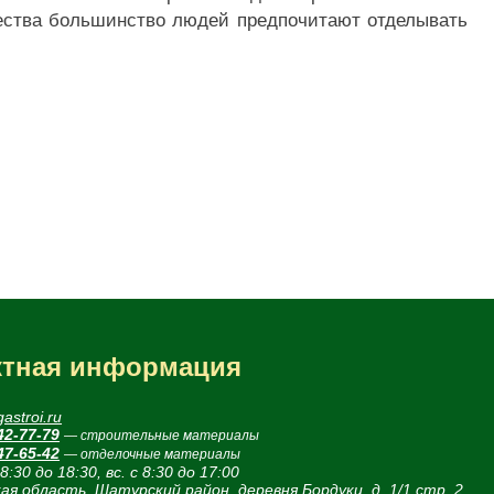
щества большинство людей предпочитают отделывать
ктная информация
astroi.ru
42-77-79
— строительные материалы
47-65-42
— отделочные материалы
 8:30 до 18:30, вс. с 8:30 до 17:00
ая область, Шатурский район, деревня Бордуки, д. 1/1 стр. 2