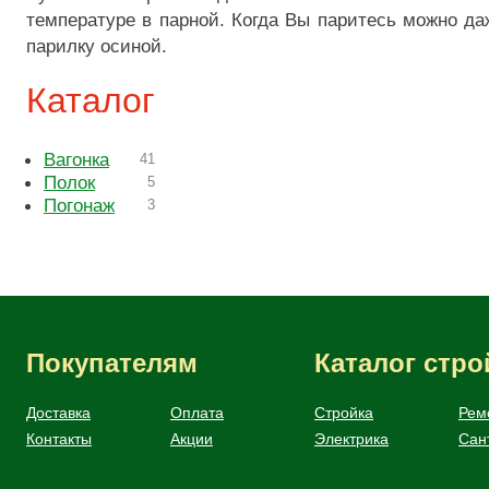
температуре в парной. Когда Вы паритесь можно д
парилку осиной.
Каталог
Вагонка
41
Полок
5
Погонаж
3
Покупателям
Каталог стр
Доставка
Оплата
Стройка
Рем
Контакты
Акции
Электрика
Сан