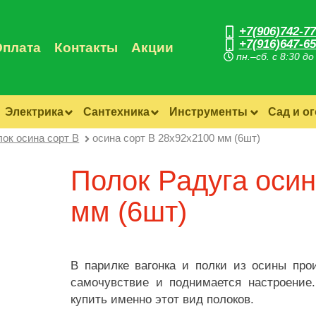
+7(906)742-77
+7(916)647-65
Оплата
Контакты
Акции
пн.–сб. с 8:30 до
Электрика
Сантехника
Инструменты
Сад и о
ок осина сорт B
осина сорт B 28х92х2100 мм (6шт)
Полок Радуга осин
мм (6шт)
В парилке вагонка и полки из осины про
самочувствие и поднимается настроение
купить именно этот вид полоков.