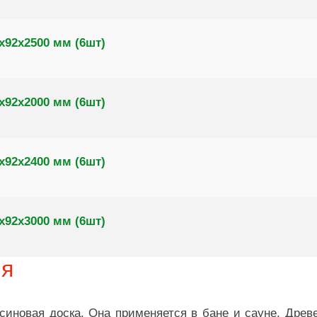
х92х2500 мм (6шт)
х92х2000 мм (6шт)
х92х2400 мм (6шт)
х92х3000 мм (6шт)
ия
иновая доска. Она применяется в бане и сауне. Древ