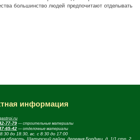
щества большинство людей предпочитают отделывать
ктная информация
astroi.ru
42-77-79
— строительные материалы
47-65-42
— отделочные материалы
 8:30 до 18:30, вс. с 8:30 до 17:00
ая область, Шатурский район, деревня Бордуки, д. 1/1 стр. 2