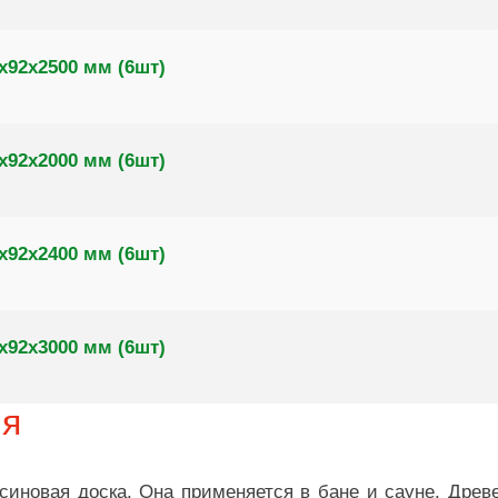
х92х2500 мм (6шт)
х92х2000 мм (6шт)
х92х2400 мм (6шт)
х92х3000 мм (6шт)
ия
иновая доска. Она применяется в бане и сауне. Древ