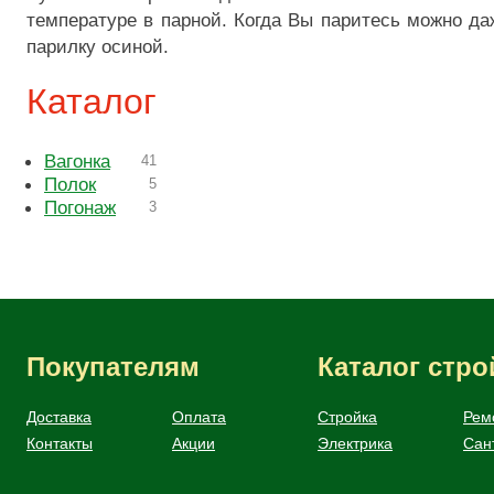
температуре в парной. Когда Вы паритесь можно д
парилку осиной.
Каталог
Вагонка
41
Полок
5
Погонаж
3
Покупателям
Каталог стр
Доставка
Оплата
Стройка
Рем
Контакты
Акции
Электрика
Сан