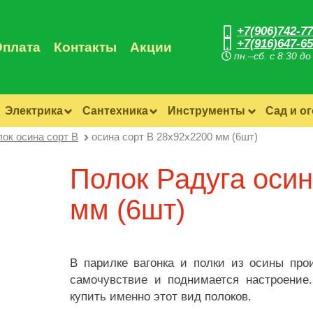
+7(906)742-77
+7(916)647-65
Оплата
Контакты
Акции
пн.–сб. с 8:30 до
Электрика
Сантехника
Инструменты
Сад и о
ок осина сорт B
осина сорт B 28х92х2200 мм (6шт)
Полок Радуга осин
мм (6шт)
В парилке вагонка и полки из осины про
самочувствие и поднимается настроение
купить именно этот вид полоков.