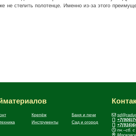
аже не стелить полотенце. Именно из-за этого преиму
ойматериалов
Конта
онт
Крепёж
Баня и печи
sd@radug
+7(906)7
техника
Инструменты
Сад и огород
+7(916)6
пн.–сб. с
Московск