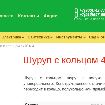
+7(906)742-77
+7(916)647-65
Оплата
Контакты
Акции
пн.–сб. с 8:30 до
Электрика
Сантехника
Инструменты
Сад и о
п с кольцом 4х40 мм
Шуруп с кольцом 
Шуруп с кольцом, шуруп с полуколь
универсального. Конструкционное отличие
переходит в кольцо, полукольцо или прямо
Страна