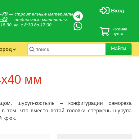
Вход
-79
— строительные материалы
-42
— отделочные материалы
 18:30, вс. с 8:30 до 17:00
корзина
пуста
Найти
город
4х40 мм
цом, шуруп-костыль – конфигурации самореза
 в том, что вместо потай головки стержень шурупа
й крюк.