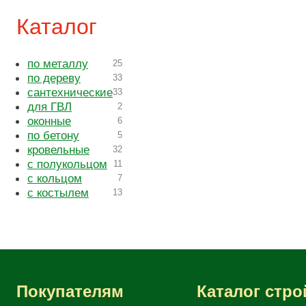
Каталог
по металлу
25
по дереву
33
сантехнические
33
для ГВЛ
2
оконные
6
по бетону
5
кровельные
32
с полукольцом
11
с кольцом
7
с костылем
13
Покупателям
Каталог стр