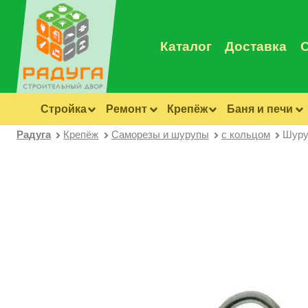
Каталог
Доставка
Стройка
Ремонт
Крепёж
Баня и печи
Радуга
Крепёж
Саморезы и шурупы
с кольцом
Шуру