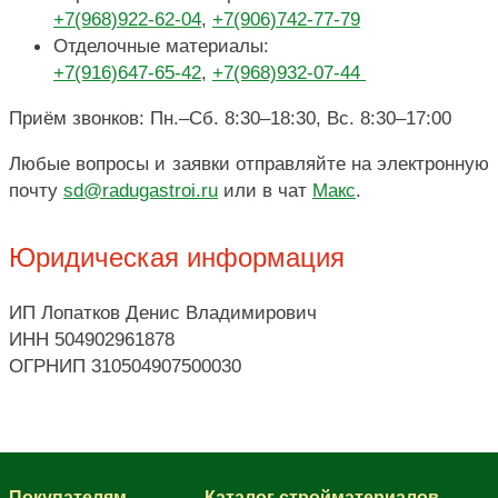
+7(968)922-62-04
,
+7(906)742-77-79
Отделочные материалы:
+7(916)647-65-42
,
+7(968)932-07-44
Приём звонков: Пн.–Сб. 8:30–18:30, Вс. 8:30–17:00
Любые вопросы и заявки отправляйте на электронную
почту
sd@radugastroi.ru
или в чат
Макс
.
Юридическая информация
ИП Лопатков Денис Владимирович
ИНН 504902961878
ОГРНИП 310504907500030
Покупателям
Каталог стройматериалов