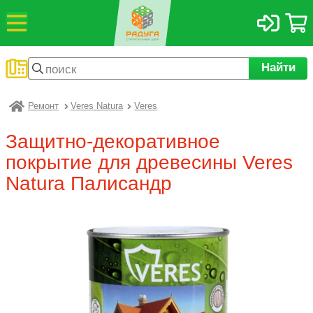
Найти
Ремонт
Veres Natura
Veres
Радуга
Защитно-декоративное
покрытие для древесины Veres
Natura Палисандр