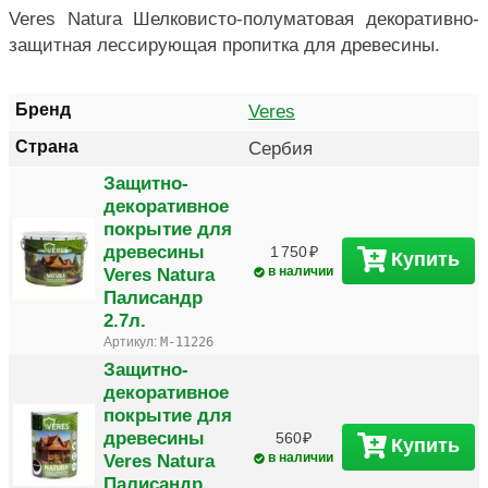
Veres Natura Шелковисто-полуматовая декоративно-
защитная лессирующая пропитка для древесины.
Бренд
Veres
Страна
Сербия
Защитно-
декоративное
покрытие для
древесины
1 750
Купить
Veres Natura
в наличии
Палисандр
2.7л.
Артикул:
M-11226
Защитно-
декоративное
покрытие для
древесины
560
Купить
Veres Natura
в наличии
Палисандр