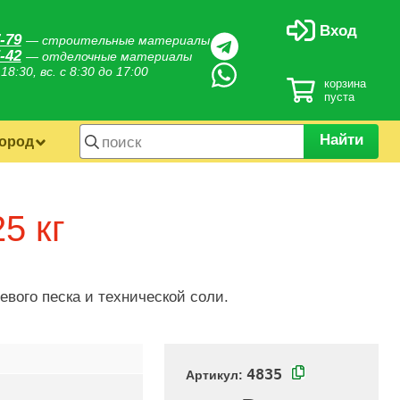
Вход
-79
— строительные материалы
-42
— отделочные материалы
 18:30, вс. с 8:30 до 17:00
корзина
пуста
Найти
город
5 кг
евого песка и технической соли.
4835
Артикул: