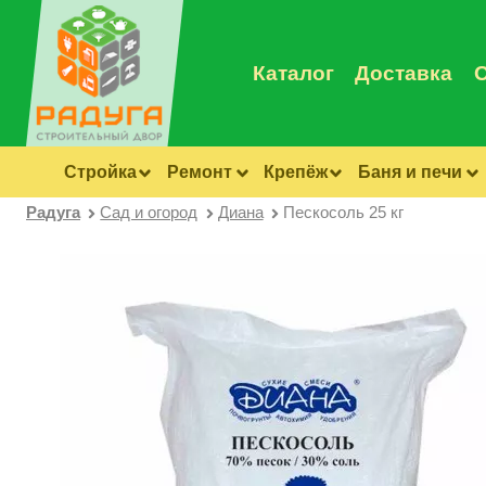
Каталог
Доставка
Стройка
Ремонт
Крепёж
Баня и печи
Радуга
Сад и огород
Диана
Пескосоль 25 кг