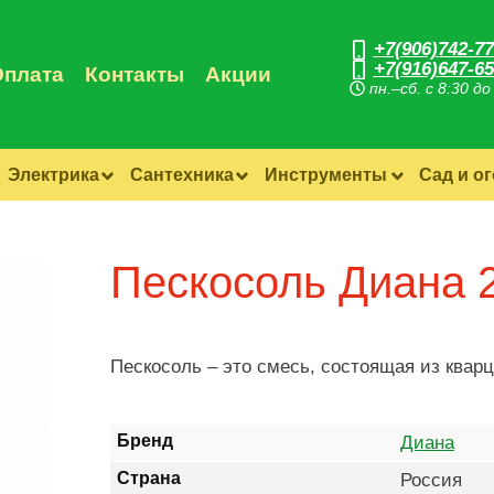
+7(906)742-77
+7(916)647-65
Оплата
Контакты
Акции
пн.–сб. с 8:30 до
Электрика
Сантехника
Инструменты
Сад и о
Пескосоль Диана 2
Пескосоль – это смесь, состоящая из кварц
Бренд
Диана
Страна
Россия