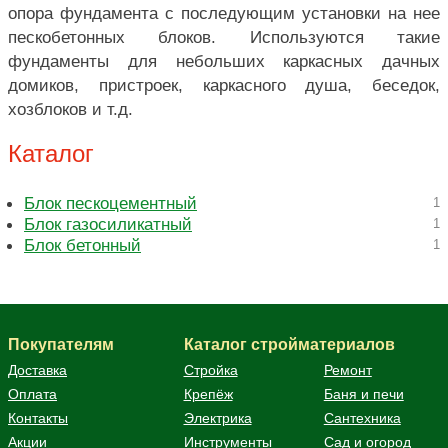
опора фундамента с последующим установки на нее
пескобетонных блоков. Используются такие
фундаменты для небольших каркасных дачных
домиков, пристроек, каркасного душа, беседок,
хозблоков и т.д.
Каталог
Блок пескоцементный
1
Блок газосиликатный
1
Блок бетонный
1
Покупателям
Каталог стройматериалов
Доставка
Стройка
Ремонт
Оплата
Крепёж
Баня и печи
Контакты
Электрика
Сантехника
Акции
Инструменты
Сад и огород