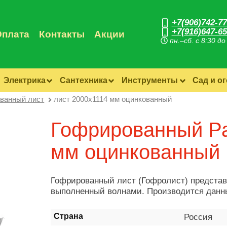
+7(906)742-77
+7(916)647-65
Оплата
Контакты
Акции
пн.–сб. с 8:30 до
Электрика
Сантехника
Инструменты
Сад и о
ванный лист
лист 2000х1114 мм оцинкованный
Гофрированный Ра
мм оцинкованный
Гофрированный лист (Гофролист) представ
выполненный волнами. Производится данны
Страна
Россия