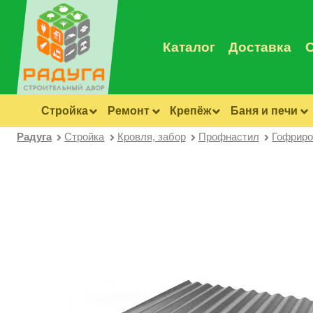
Каталог
Доставка
Стройка
Ремонт
Крепёж
Баня и печи
Радуга
Стройка
Кровля, забор
Профнастил
Гофриро