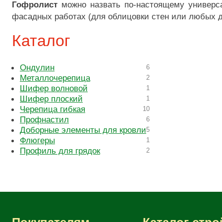
Гофролист
можно назвать по-настоящему универса
фасадных работах (для облицовки стен или любых др
Каталог
Ондулин
6
Металлочерепица
2
Шифер волновой
1
Шифер плоский
1
Черепица гибкая
10
Профнастил
6
Доборные элементы для кровли
5
Флюгеры
1
Профиль для грядок
2