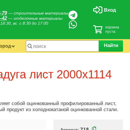
Вход
-79
— строительные материалы
-42
— отделочные материалы
 18:30, вс. с 8:30 до 17:00
корзина
пуста
Найти
город
дуга лист 2000х1114
ляет собой оцинкованный профилированный лист,
й продукт из холоднокатаной оцинкованной стали.
718
Артикул: