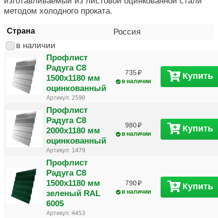
изготавливаемый из листовой оцинкованной стали
методом холодного проката.
Страна
Россия
в наличии
Профлист
Радуга С8
735
Купить
1500х1180 мм
в наличии
оцинкованный
Артикул:
2590
Профлист
Радуга С8
980
Купить
2000х1180 мм
в наличии
оцинкованный
Артикул:
1479
Профлист
Радуга С8
1500х1180 мм
790
Купить
зеленый RAL
в наличии
6005
Артикул:
4453