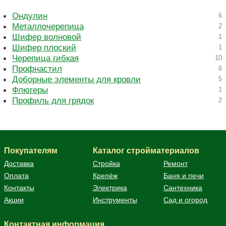
Ондулин
6
Металлочерепица
2
Шифер волновой
1
Шифер плоский
1
Черепица гибкая
10
Профнастил
6
Доборные элементы для кровли
5
Флюгеры
1
Профиль для грядок
2
Покупателям
Каталог стройматериалов
Доставка
Стройка
Ремонт
Оплата
Крепёж
Баня и печи
Контакты
Электрика
Сантехника
Акции
Инструменты
Сад и огород
Контактная информация