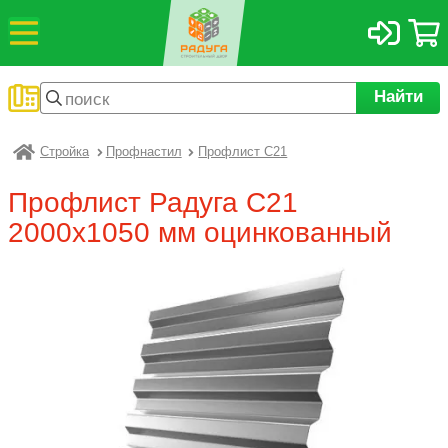
Найти
Стройка
Профнастил
Профлист С21
Радуга
Профлист Радуга С21
2000х1050 мм оцинкованный