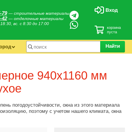
Вход
-79
— строительные материалы
-42
— отделочные материалы
 18:30, вс. с 8:30 до 17:00
корзина
пуста
Найти
город
ерное 940х1160 мм
ухое
ень погодоустойчивости, окна из этого материала
изоляцию, поэтому с учетом нашего климата, окна