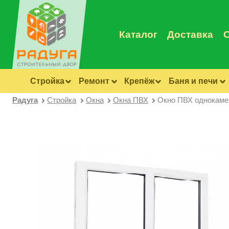
Каталог
Доставка
Стройка
Ремонт
Крепёж
Баня и печи
Радуга
Стройка
Окна
Окна ПВХ
Окно ПВХ однокамер