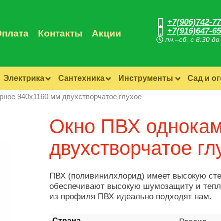
+7(906)742-77
+7(916)647-65
Оплата
Контакты
Акции
пн.–сб. с 8:30 до
Электрика
Сантехника
Инструменты
Сад и о
ное 940х1160 мм двухстворчатое глухое
Окно ПВХ однокам
двухстворчатое гл
ПВХ (поливинилхлорид) имеет высокую степ
обеспечивают высокую шумозащиту и тепло
из профиля ПВХ идеально подходят нам.
Страна