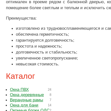
оптимален в проеме рядом с балконной дверью, ко
помещение более светлым и теплым и исключить ск
Преимущества:
изготовлено из трудновоспламеняющегося и са
обеспечена герметичность;
гарантируется долговечность;
простота и надежность;
долговечность и стабильность;
увеличенное светопропускание;
невысокая стоимость.
Каталог
Окна ПВХ
24
Окна деревянные
8
Верандные рамы
7
Окна для бани
14
Оконные блоки ОДС
2