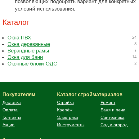
позволяющих подобрать вариант для конкретных
условий использования.
Каталог
Окна ПВХ
24
Окна деревянные
8
Верандные рамы
7
Окна для бани
14
Оконные блоки ОДС
2
Покупателям
Каталог стройматериалов
Доставка
Стройка
Ремонт
Оплата
Крепёж
Баня и печи
Контакты
Электрика
Сантехника
Акции
Инструменты
Сад и огород