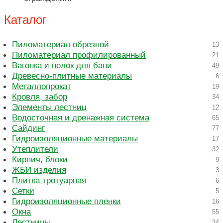
Каталог
Пиломатериал обрезной
13
Пиломатериал профилированный
21
Вагонка и полок для бани
49
Древесно-плитные материалы
6
Металлопрокат
19
Кровля, забор
34
Элементы лестниц
12
Водосточная и дренажная система
65
Сайдинг
77
Гидроизоляционные материалы
17
Утеплители
32
Кирпич, блоки
9
ЖБИ изделия
3
Плитка тротуарная
6
Сетки
5
Гидроизоляционные пленки
16
Окна
55
Лестницы
34