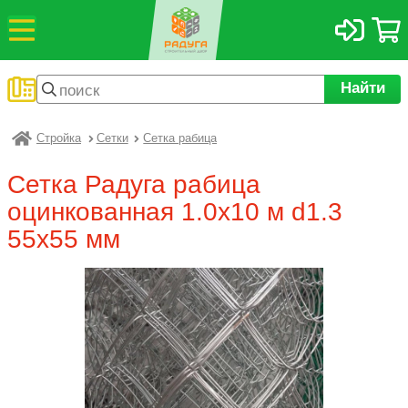
Найти
Стройка
Сетки
Сетка рабица
Радуга
Сетка Радуга рабица
оцинкованная 1.0х10 м d1.3
55х55 мм