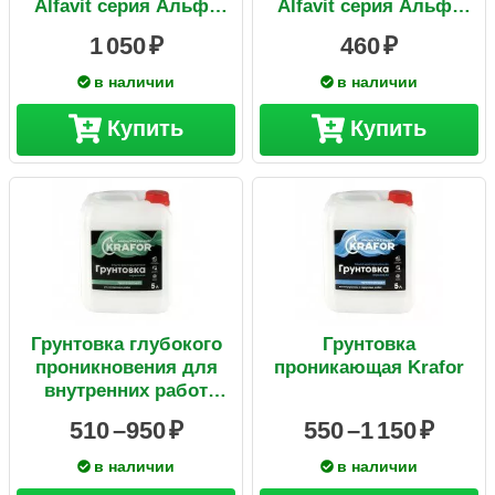
Alfavit серия Альфа
Alfavit серия Альфа
белая 3 кг
белая 1,3 кг
1 050
460
в наличии
в наличии
Купить
Купить
Грунтовка глубокого
Грунтовка
проникновения для
проникающая Krafor
внутренних работ
Krafor
510 –
950
550 –
1 150
в наличии
в наличии