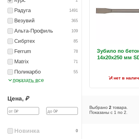
Курс
2
Радуга
1491
Везувий
365
Альта-Профиль
109
Сибртех
85
Зубило по бето
Ferrum
78
14х20х250 мм S
Matrix
71
Поликарбо
55
нет в нали
показать все
Цена,
₽
Выбрано
2
товара.
Показаны с
1
по
2
.
Новинка
0