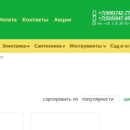
+7(906)742-77
+7(916)647-65
Оплата
Контакты
Акции
пн.–сб. с 8:30 до
Электрика
Сантехника
Инструменты
Сад и о
рс
сортировать по
популярности
це