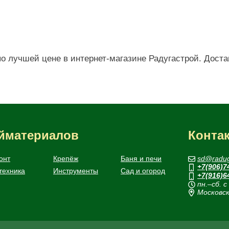
о лучшей цене в интернет-магазине Радугастрой. Доста
ойматериалов
Конта
онт
Крепёж
Баня и печи
sd@radug
+7(906)7
техника
Инструменты
Сад и огород
+7(916)6
пн.–сб. с
Московск