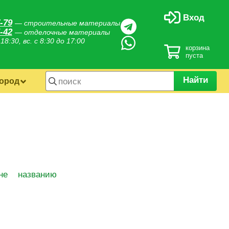
Вход
-79
— строительные материалы
-42
— отделочные материалы
 18:30, вс. с 8:30 до 17:00
корзина
пуста
Найти
город
не
названию