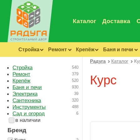
Каталог
Доставка
Стройка
Ремонт
Крепёж
Баня и печи
Радуга
Каталог
Ку
Стройка
540
Ремонт
379
Курс
Крепёж
520
Баня и печи
930
Электрика
39
Сантехника
320
Инструменты
488
Сад и огород
6
в наличии
Бренд