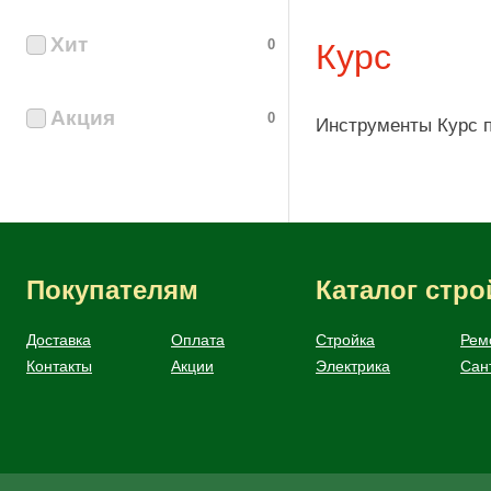
Хит
0
Курс
Акция
0
Инструменты Курс п
Покупателям
Каталог стр
Доставка
Оплата
Стройка
Рем
Контакты
Акции
Электрика
Сан