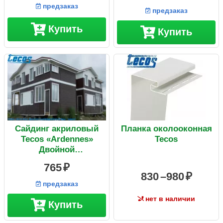
предзаказ
предзаказ
Купить
Купить
Сайдинг акриловый
Планка околооконная
Tecos «Ardennes»
Tecos
Двойной
оцилиндрованный
765
брус Арабика
830 –
980
3660х230х1,2 мм
предзаказ
нет в наличии
Купить