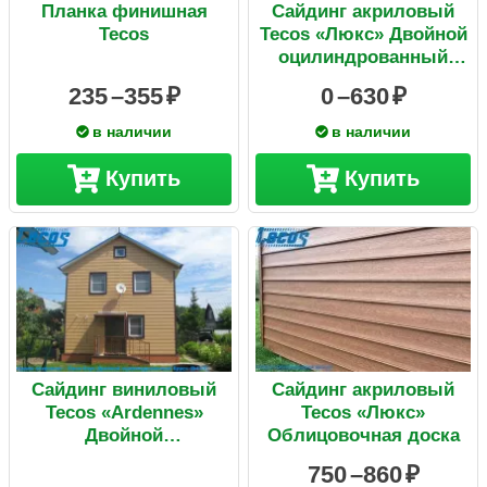
Планка финишная
Сайдинг акриловый
Tecos
Tecos «Люкс» Двойной
оцилиндрованный
брус
235 –
355
0 –
630
в наличии
в наличии
Купить
Купить
Сайдинг виниловый
Сайдинг акриловый
Tecos «Ardennes»
Tecos «Люкс»
Двойной
Облицовочная доска
оцилиндрованный
750 –
860
брус