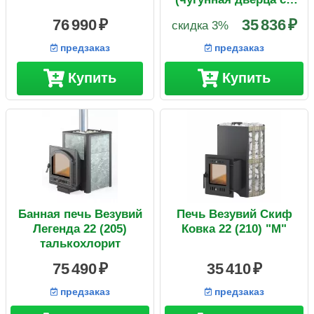
стеклом+парогенерато
76 990
35 836
скидка 3%
р)
предзаказ
предзаказ
Купить
Купить
Банная печь Везувий
Печь Везувий Скиф
Легенда 22 (205)
Ковка 22 (210) "М"
талькохлорит
75 490
35 410
предзаказ
предзаказ