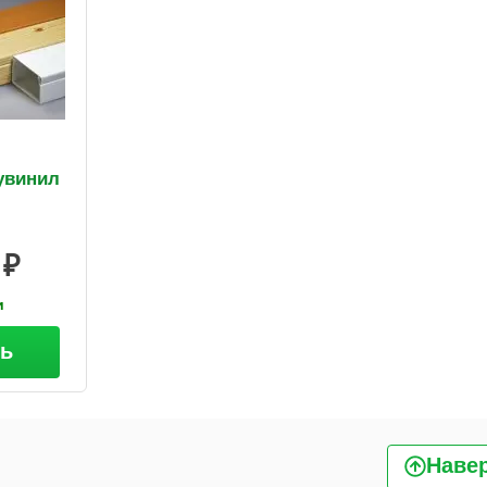
увинил
и
ть
Наве