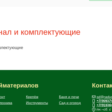
нал и комплектующие
мплектующие
ойматериалов
Конта
онт
Крепёж
Баня и печи
sd@radug
+7(906)7
техника
Инструменты
Сад и огород
+7(916)6
пн.–сб. с