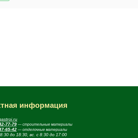
ктная информация
astroi.ru
42-77-79
— строительные материалы
47-65-42
— отделочные материалы
 8:30 до 18:30, вс. с 8:30 до 17:00