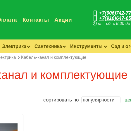
+7(906)742-77
+7(916)647-65
Оплата
Контакты
Акции
пн.–сб. с 8:30 до
Электрика
Сантехника
Инструменты
Сад и о
ектрика
Кабель-канал и комплектующие
канал и комплектующие
сортировать по
популярности
це