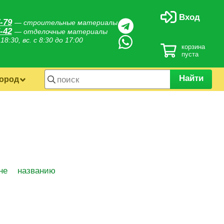
Вход
-79
— строительные материалы
-42
— отделочные материалы
 18:30, вс. с 8:30 до 17:00
корзина
пуста
Найти
город
не
названию