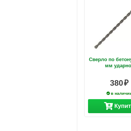
Сверло по бетон
мм ударно
380
в наличи
Купи