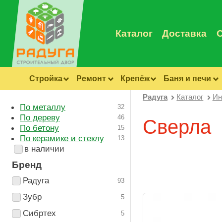
Каталог
Доставка
Стройка
Ремонт
Крепёж
Баня и печи
Радуга
Каталог
Ин
По металлу
32
По дереву
46
Сверла
По бетону
15
По керамике и стеклу
13
в наличии
Бренд
Радуга
93
Зубр
5
Сибртех
5