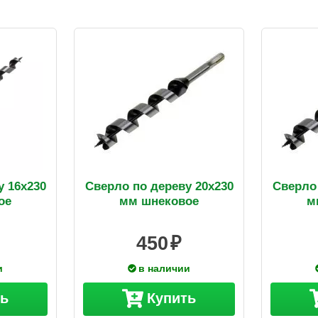
у 16х230
Сверло по дереву 20х230
Сверло 
ое
мм шнековое
м
450
и
в наличии
ть
Купить