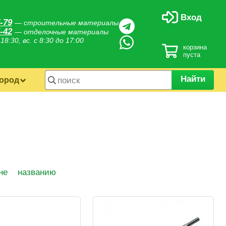
Вход
-79
— строительные материалы
-42
— отделочные материалы
 18:30, вс. с 8:30 до 17:00
корзина
пуста
Найти
город
не
названию