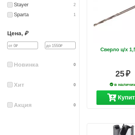
Stayer
2
Sparta
1
Цена,
₽
Сверло ц/х 1,
Новинка
0
25
Хит
в наличи
0
Купи
Акция
0