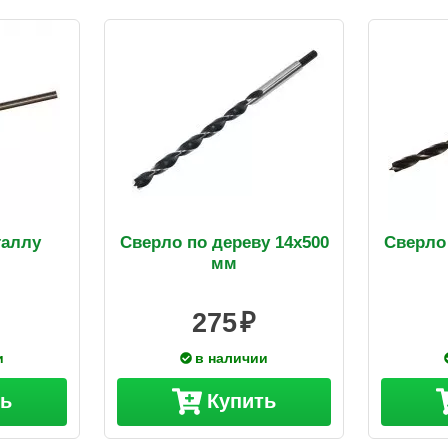
таллу
Сверло по дереву 14х500
Сверло 
м
мм
275
и
в наличии
ть
Купить