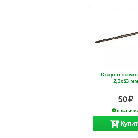
Сверло по ме
2,3х53 м
50
в наличи
Купи