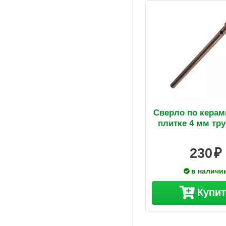
Сверло по керам
плитке 4 мм тр
230
в наличи
Купи