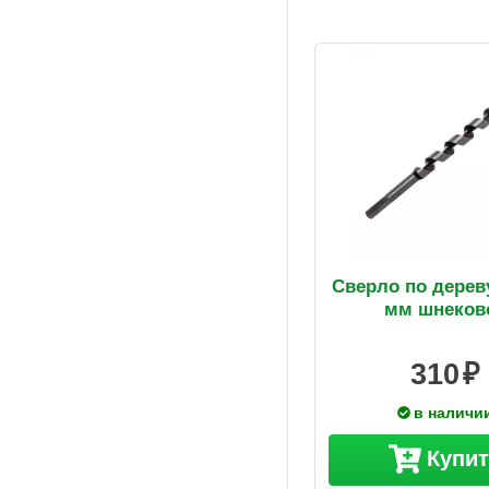
Сверло по дерев
мм шнеков
310
в наличи
Купи