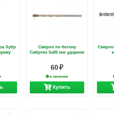
ра Зубр
Сверло по бетону
Сверло 
ереву
Сибртех 5х85 мм ударное
60
и
в наличии
ть
Купить