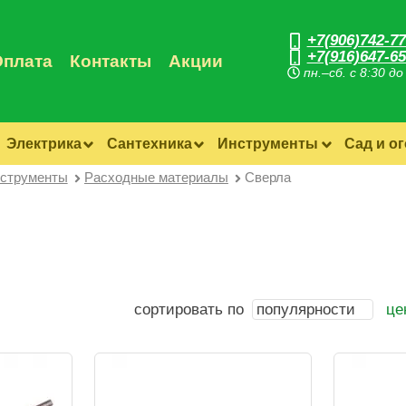
+7(906)742-77
+7(916)647-65
Оплата
Контакты
Акции
пн.–сб. с 8:30 до
Электрика
Сантехника
Инструменты
Сад и о
струменты
Расходные материалы
Сверла
сортировать по
популярности
це