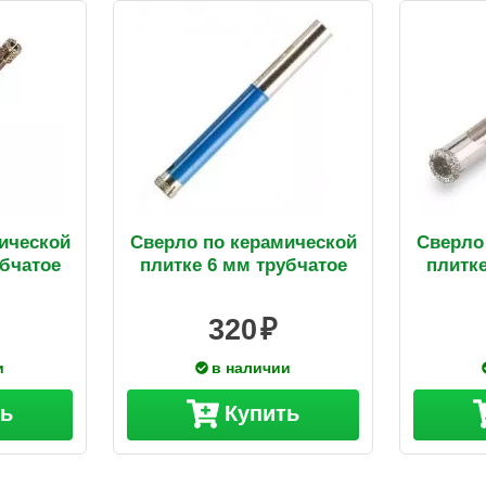
ической
Сверло по керамической
Сверло
убчатое
плитке 6 мм трубчатое
плитке
320
и
в наличии
ть
Купить