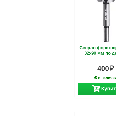
Сверло форстне
32х90 мм по д
400
в наличи
Купи