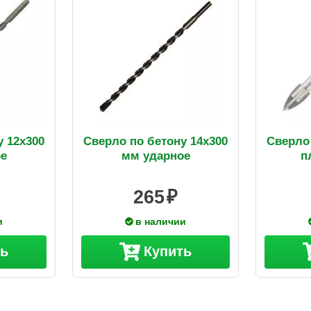
у 12х300
Сверло по бетону 14х300
Сверло
е
мм ударное
п
265
и
в наличии
ть
Купить