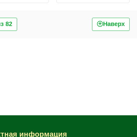
з 82
Наверх
ктная информация