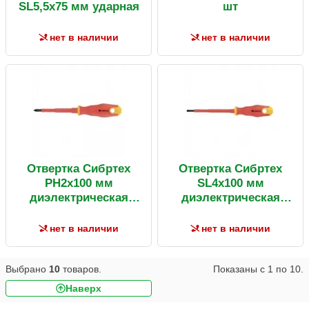
SL5,5х75 мм ударная
шт
нет в наличии
нет в наличии
Отвертка Сибртех
Отвертка Сибртех
PH2х100 мм
SL4х100 мм
диэлектрическая
диэлектрическая
двухкомпонент.
двухкомпонент.
рукоятка
рукоятка
нет в наличии
нет в наличии
Выбрано
10
товаров.
Показаны с
1
по
10
.
Наверх