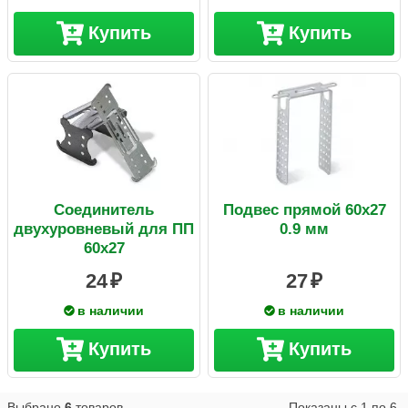
Купить
Купить
Соединитель
Подвес прямой 60х27
двухуровневый для ПП
0.9 мм
60х27
24
27
в наличии
в наличии
Купить
Купить
Выбрано
6
товаров.
Показаны с
1
по
6
.