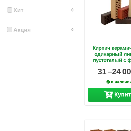
Хит
0
Акция
0
Кирпич керами
одинарный ли
пустотелый с 
31 –
24 0
в наличи
Купи