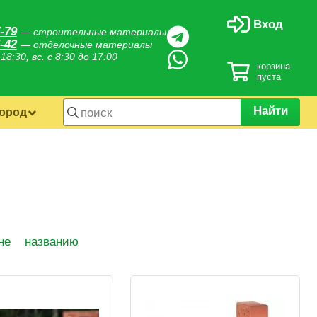
Вход
-79
— строительные материалы
-42
— отделочные материалы
 18:30, вс. с 8:30 до 17:00
корзина
пуста
Найти
город
не
названию