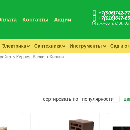
+7(906)742-77
+7(916)647-65
Оплата
Контакты
Акции
пн.–сб. с 8:30 до
Электрика
Сантехника
Инструменты
Сад и о
ройка
Кирпич, блоки
Кирпич
сортировать по
популярности
це