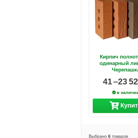
Кирпич полно
одинарный ли
Черепашк
41 –
23 5
в наличи
Купи
Выбрано
6
товаров.