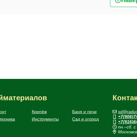
ойматериалов
Конта
онт
Крепёж
Баня и печи
sd@radug
+7(906)7
техника
Инструменты
Сад и огород
+7(916)6
пн.–сб. с
Московск