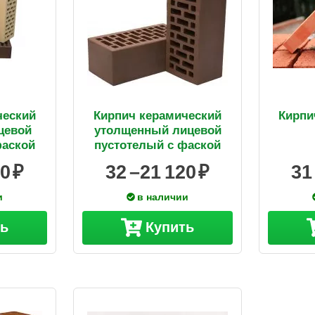
ческий
Кирпич керамический
Кирпи
цевой
утолщенный лицевой
фаской
пустотелый с фаской
00
32 –
21 120
31
и
в наличии
ть
Купить