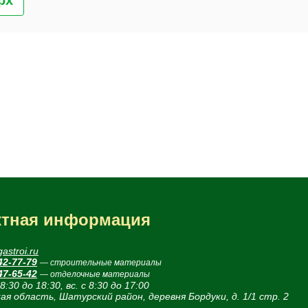
ктная информация
astroi.ru
42-77-79
— строительные материалы
47-65-42
— отделочные материалы
 8:30 до 18:30, вс. с 8:30 до 17:00
ая область, Шатурский район, деревня Бордуки, д. 1/1 стр. 2