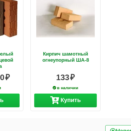
телый
Кирпич шамотный
цевой
огнеупорный ША-8
а
20
133
и
в наличии
ть
Купить
Наве