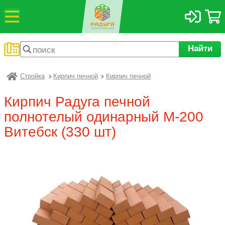
Найти
Стройка
Кирпич печной
Кирпич печной
Радуга
Кирпич Радуга печной
полнотелый одинарный М-200
Витебск (330 шт)