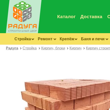
Каталог
Доставка
Стройка
Ремонт
Крепёж
Баня и печи
Радуга
Стройка
Кирпич, блоки
Кирпич
Кирпич строи