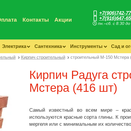
+7(906)742-77
+7(916)647-65
Оплата
Контакты
Акции
пн.–сб. с 8:30 до
Электрика
Сантехника
Инструменты
Сад и о
тельный
Кирпич строительный
строительный М-150 Мстера 
Кирпич Радуга ст
Мстера (416 шт)
Самый известный во всем мире – красн
используются красные сорта глины. К прои
мергеля или с минимальным их количеств