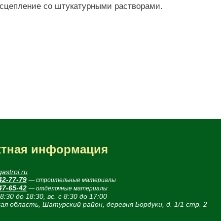
е сцепление со штукатурными растворами.
ктная информация
astroi.ru
42-77-79
— строительные материалы
47-65-42
— отделочные материалы
 8:30 до 18:30, вс. с 8:30 до 17:00
ая область, Шатурский район, деревня Бордуки, д. 1/1 стр. 2