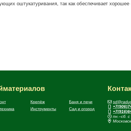
бующих оштукатуривания, так как обеспечивает хороше
ойматериалов
Конта
онт
Крепёж
Баня и печи
sd@radug
+7(906)7
техника
Инструменты
Сад и огород
+7(916)6
пн.–сб. с
Московск