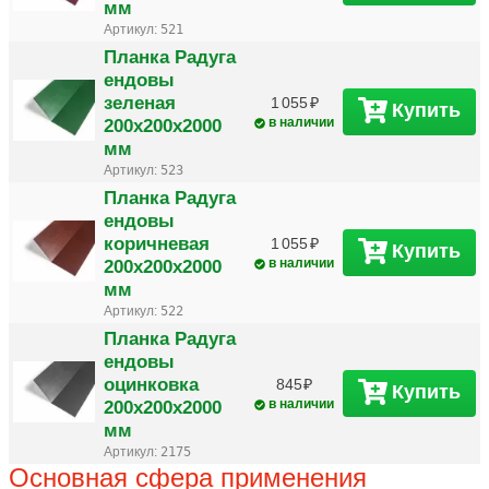
мм
Артикул:
521
Планка Радуга
ендовы
зеленая
1 055
Купить
200х200х2000
в наличии
мм
Артикул:
523
Планка Радуга
ендовы
коричневая
1 055
Купить
200х200х2000
в наличии
мм
Артикул:
522
Планка Радуга
ендовы
оцинковка
845
Купить
200х200х2000
в наличии
мм
Артикул:
2175
Основная сфера применения