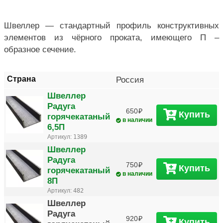
Швеллер — стандартный профиль конструктивных
элементов из чёрного проката, имеющего П –
образное сечение.
Страна
Россия
Швеллер
Радуга
650
Купить
горячекатаный
в наличии
6,5П
Артикул:
1389
Швеллер
Радуга
750
Купить
горячекатаный
в наличии
8П
Артикул:
482
Швеллер
Радуга
920
Купить