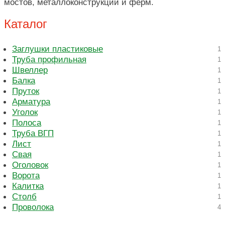
мостов, металлоконструкций и ферм.
Каталог
Заглушки пластиковые
1
Труба профильная
1
Швеллер
1
Балка
1
Пруток
1
Арматура
1
Уголок
1
Полоса
1
Труба ВГП
1
Лист
1
Свая
1
Оголовок
1
Ворота
1
Калитка
1
Столб
1
Проволока
4