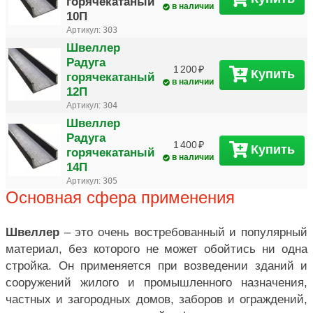
горячекатаный
в наличии
10П
Артикул:
303
Швеллер
Радуга
1 200
Купить
горячекатаный
в наличии
12П
Артикул:
304
Швеллер
Радуга
1 400
Купить
горячекатаный
в наличии
14П
Артикул:
305
Основная сфера применения
Швеллер
– это очень востребованный и популярный
материал, без которого не может обойтись ни одна
стройка. Он применяется при возведении зданий и
сооружений жилого и промышленного назначения,
частных и загородных домов, заборов и ограждений,