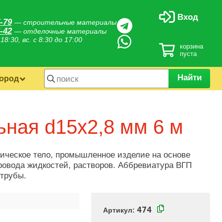
Вход
-79
— строительные материалы
-42
— отделочные материалы
 18:30, вс. с 8:30 до 17:00
корзина
пуста
Найти
город
ьная d15х2,8 мм 6 м
рическое тело, промышленное изделие на основе
ровода жидкостей, растворов. Аббревиатура ВГП
трубы.
474
Артикул: