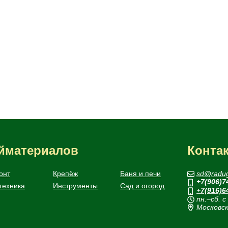
ойматериалов
Конта
онт
Крепёж
Баня и печи
sd@radug
+7(906)7
техника
Инструменты
Сад и огород
+7(916)6
пн.–сб. с
Московск