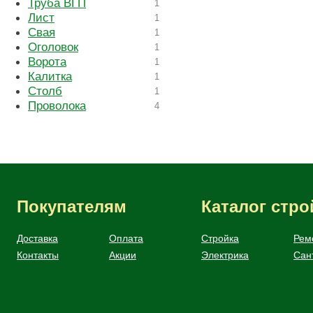
Труба ВГП
1
Лист
1
Свая
1
Оголовок
1
Ворота
1
Калитка
1
Столб
1
Проволока
4
Покупателям
Каталог стр
Доставка
Оплата
Стройка
Рем
Контакты
Акции
Электрика
Сан