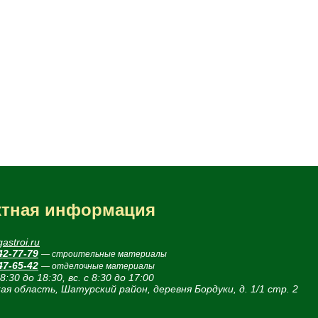
ктная информация
astroi.ru
42-77-79
— строительные материалы
47-65-42
— отделочные материалы
 8:30 до 18:30, вс. с 8:30 до 17:00
ая область, Шатурский район, деревня Бордуки, д. 1/1 стр. 2