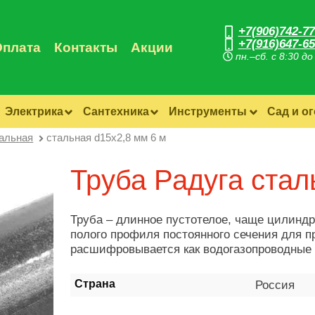
+7(906)742-77
+7(916)647-65
Оплата
Контакты
Акции
пн.–сб. с 8:30 до
Электрика
Сантехника
Инструменты
Сад и о
тальная
стальная d15х2,8 мм 6 м
Труба Радуга стал
Труба – длинное пустотелое, чаще цилинд
полого профиля постоянного сечения для п
расшифровывается как водогазопроводные 
Страна
Россия