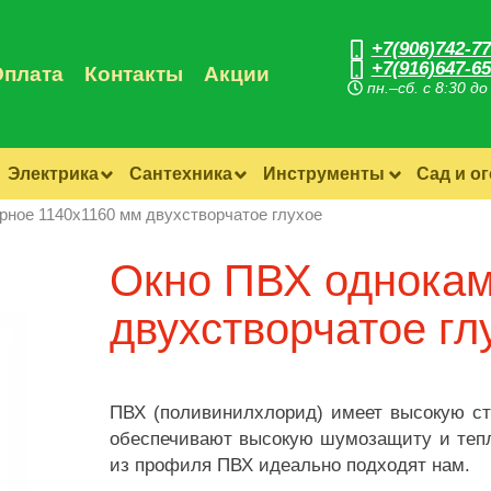
+7(906)742-77
+7(916)647-65
Оплата
Контакты
Акции
пн.–сб. с 8:30 до
Электрика
Сантехника
Инструменты
Сад и о
ное 1140х1160 мм двухстворчатое глухое
Окно ПВХ однокам
двухстворчатое гл
ПВХ (поливинилхлорид) имеет высокую сте
обеспечивают высокую шумозащиту и тепл
из профиля ПВХ идеально подходят нам.