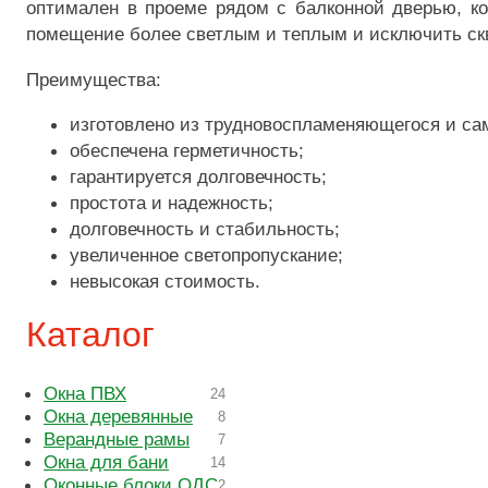
оптимален в проеме рядом с балконной дверью, ко
помещение более светлым и теплым и исключить ск
Преимущества:
изготовлено из трудновоспламеняющегося и са
обеспечена герметичность;
гарантируется долговечность;
простота и надежность;
долговечность и стабильность;
увеличенное светопропускание;
невысокая стоимость.
Каталог
Окна ПВХ
24
Окна деревянные
8
Верандные рамы
7
Окна для бани
14
Оконные блоки ОДС
2