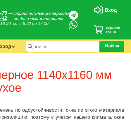
Вход
-79
— строительные материалы
-42
— отделочные материалы
 18:30, вс. с 8:30 до 17:00
корзина
пуста
Найти
город
ерное 1140х1160 мм
ухое
пень погодоустойчивости, окна из этого материала
оизоляцию, поэтому с учетом нашего климата, окна