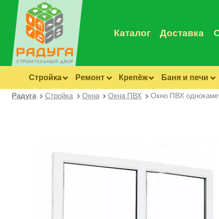
Каталог
Доставка
Стройка
Ремонт
Крепёж
Баня и печи
Радуга
Стройка
Окна
Окна ПВХ
Окно ПВХ однокамер