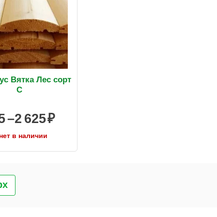
ус Вятка Лес сорт
C
5 –
2 625
нет в наличии
рх