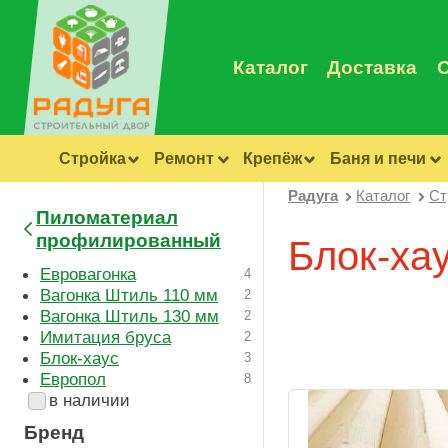
Каталог
Доставка
Стройка
Ремонт
Крепёж
Баня и печи
Радуга
Каталог
Ст
Пиломатериал
профилированный
Блок-ха
Евровагонка
4
Вагонка Штиль 110 мм
2
Вагонка Штиль 130 мм
2
Имитация бруса
2
Блок-хаус
3
Европол
8
в наличии
Бренд