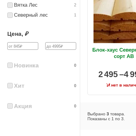
Вятка Лес
2
Северный лес
1
Цена,
₽
Блок-хаус Север
сорт AB
Новинка
0
2 495 –
4 9
Хит
нет в нали
0
Акция
0
Выбрано
3
товара.
Показаны с
1
по
3
.