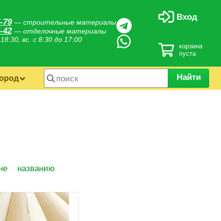
Вход
-79
— строительные материалы
-42
— отделочные материалы
 18:30, вс. с 8:30 до 17:00
корзина
пуста
Найти
город
не
названию