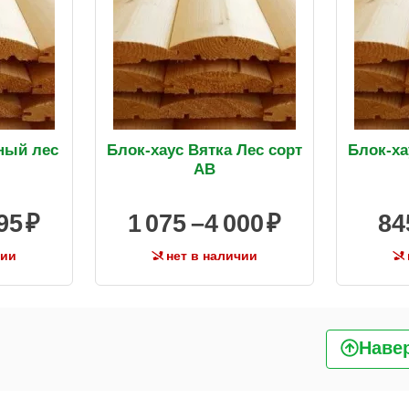
ный лес
Блок-хаус Вятка Лес сорт
Блок-ха
AB
95
1 075 –
4 000
84
чии
нет в наличии
Наве