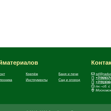
ойматериалов
Конта
онт
Крепёж
Баня и печи
sd@radug
+7(906)7
техника
Инструменты
Сад и огород
+7(916)6
пн.–сб. с
Московск