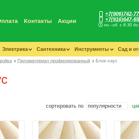
+7(906)742-77
+7(916)647-65
Оплата
Контакты
Акции
пн.–сб. с 8:30 до
Электрика
Сантехника
Инструменты
Сад и о
ройка
Пиломатериал профилированный
Блок-хаус
ус
сортировать по
популярности
це