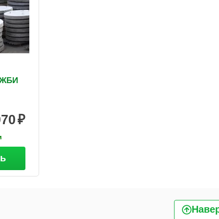
 ЖБИ
070
и
ть
Наве