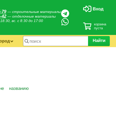
Вход
-79
— строительные материалы
-42
— отделочные материалы
 18:30, вс. с 8:30 до 17:00
корзина
пуста
Найти
город
не
названию