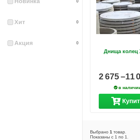
Новинка
0
Хит
0
Акция
0
Днища колец
2 675 –
11 
в наличи
Купи
Выбрано
1
товар.
Показаны с
1
по
1
.