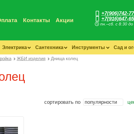
+7(906)742-77
+7(916)647-65
Оплата
Контакты
Акции
пн.–сб. с 8:30 до
Электрика
Сантехника
Инструменты
Сад и о
ройка
ЖБИ изделия
Днища колец
олец
сортировать по
популярности
це