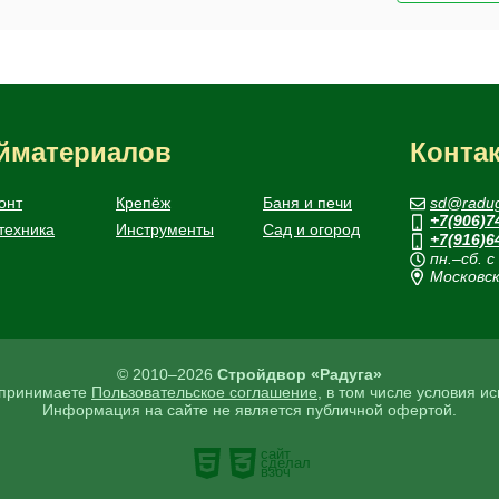
ойматериалов
Конта
онт
Крепёж
Баня и печи
sd@radug
+7(906)7
техника
Инструменты
Сад и огород
+7(916)6
пн.–сб. с
Московск
© 2010–2026
Стройдвор «Радуга»
ы принимаете
Пользовательское соглашение
, в том числе условия и
Информация на сайте не является публичной офертой.