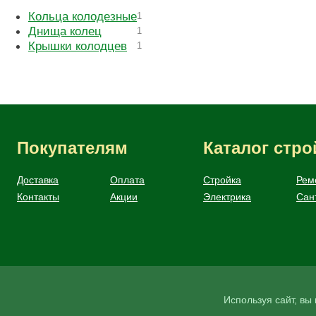
Кольца колодезные
1
Днища колец
1
Крышки колодцев
1
Покупателям
Каталог стр
Доставка
Оплата
Стройка
Рем
Контакты
Акции
Электрика
Сан
Используя сайт, в