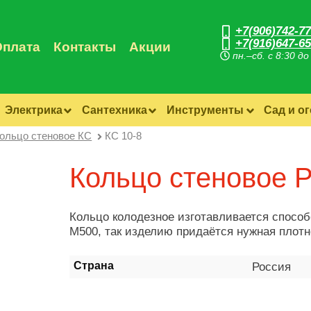
+7(906)742-77
+7(916)647-65
Оплата
Контакты
Акции
пн.–сб. с 8:30 до
Электрика
Сантехника
Инструменты
Сад и о
ольцо стеновое КС
КС 10-8
Кольцо стеновое Р
Кольцо колодезное изготавливается способ
М500, так изделию придаётся нужная плотн
Страна
Россия