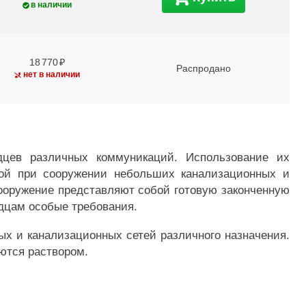
в наличии
18 770
Распродано
нет в наличии
дцев различных коммуникаций. Использование их
вой при сооружении небольших канализационных и
сооружение представляют собой готовую законченную
дцам особые требования.
х и канализационных сетей различного назначения.
аются раствором.