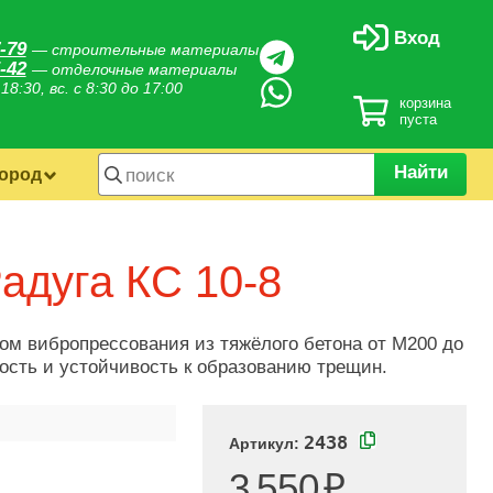
Вход
-79
— строительные материалы
-42
— отделочные материалы
 18:30, вс. с 8:30 до 17:00
корзина
пуста
Найти
город
адуга КС 10-8
ом вибропрессования из тяжёлого бетона от М200 до
ость и устойчивость к образованию трещин.
2438
Артикул:
3 550