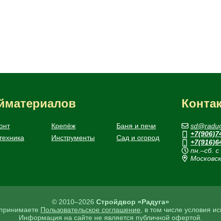
ойматериалов
Конта
онт
Крепёж
Баня и печи
sd@radug
+7(906)7
техника
Инструменты
Сад и огород
+7(916)6
пн.–сб. с
Московск
© 2010–2026
Стройдвор «Радуга»
ы принимаете
Пользовательское соглашение
, в том числе условия и
Информация на сайте не является публичной офертой.