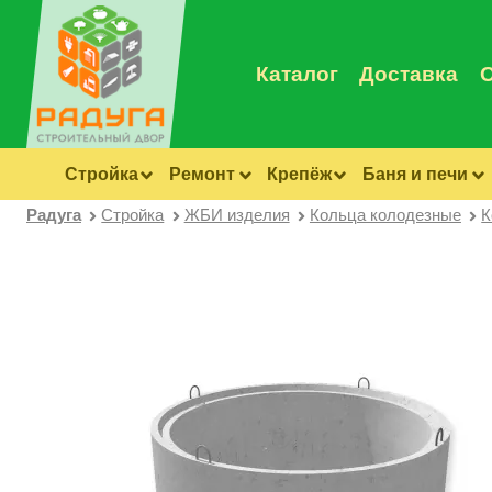
Каталог
Доставка
Стройка
Ремонт
Крепёж
Баня и печи
Радуга
Стройка
ЖБИ изделия
Кольца колодезные
К