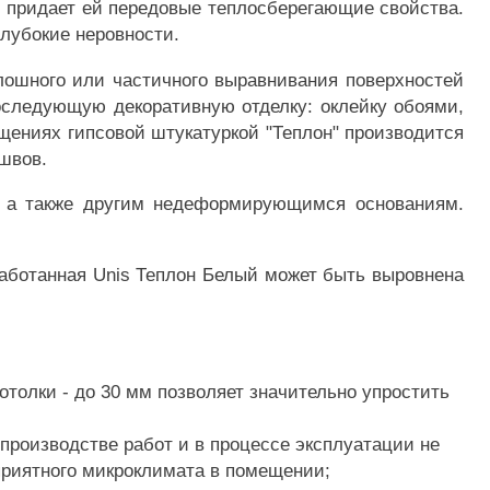
 и придает ей передовые теплосберегающие свойства.
глубокие неровности.
лошного или частичного выравнивания поверхностей
следующую декоративную отделку: оклейку обоями,
щениях гипсовой штукатуркой "Теплон" производится
швов.
е, а также другим недеформирующимся основаниям.
работанная Unis Теплон Белый может быть выровнена
отолки - до 30 мм позволяет значительно упростить
производстве работ и в процессе эксплуатации не
приятного микроклимата в помещении;