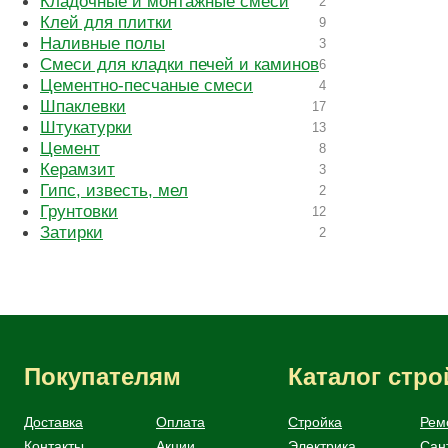
Кладочные и монтажные смеси
2
Клей для плитки
9
Наливные полы
3
Смеси для кладки печей и каминов
6
Цементно-песчаные смеси
4
Шпаклевки
17
Штукатурки
13
Цемент
8
Керамзит
3
Гипс, известь, мел
2
Грунтовки
12
Затирки
2
Покупателям
Каталог стр
Доставка
Оплата
Стройка
Рем
Контакты
Акции
Электрика
Сан