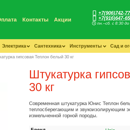
+7(906)742-77
+7(916)647-65
Оплата
Контакты
Акции
пн.–сб. с 8:30 до
Электрика
Сантехника
Инструменты
Сад и о
атурка гипсовая Теплон белый 30 кг
Штукатурка гипсов
30 кг
Современная штукатурка Юнис Теплон белый
теплосберегающим и звукоизолирующим э
измельченной горной породы.
Бренд