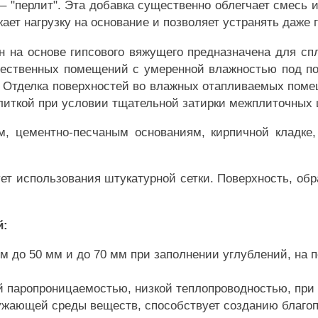
– "перлит". Эта добавка существенно облегчает смесь
ает нагрузку на основание и позволяет устранять даже 
н на основе гипсового вяжущего предназначена для сп
щественных помещений с умеренной влажностью под по
. Отделка поверхностей во влажных отапливаемых поме
литкой при условии тщательной затирки межплиточных 
м, цементно-песчаным основаниям, кирпичной кладк
ет использования штукатурной сетки. Поверхность, об
й:
м до 50 мм и до 70 мм при заполнении углублений, на п
й паропроницаемостью, низкой теплопроводностью, при 
ружающей среды веществ, способствует созданию благо