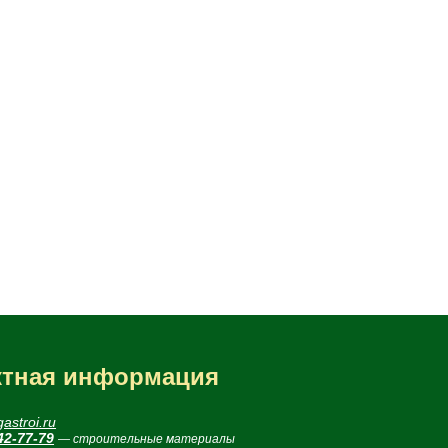
ктная информация
astroi.ru
42-77-79
— строительные материалы