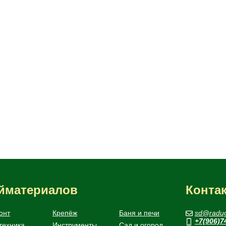
ойматериалов
Конта
онт
Крепёж
Баня и печи
sd@radug
+7(906)7
техника
Инструменты
Сад и огород