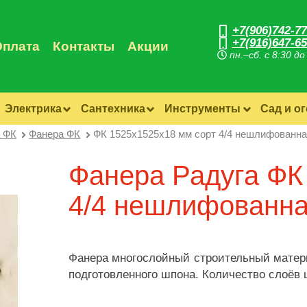
+7(906)742-77
+7(916)647-65
Оплата
Контакты
Акции
пн.–сб. с 8:30 до
Электрика
Сантехника
Инструменты
Сад и о
 ФК
Фанера ФК
ФК 1525х1525х18 мм сорт 4/4 нешлифованна
Фанера Радуга ФК
4/4 нешлифованн
Фанера многослойный строительный матер
подготовленного шпона. Количество слоёв ш