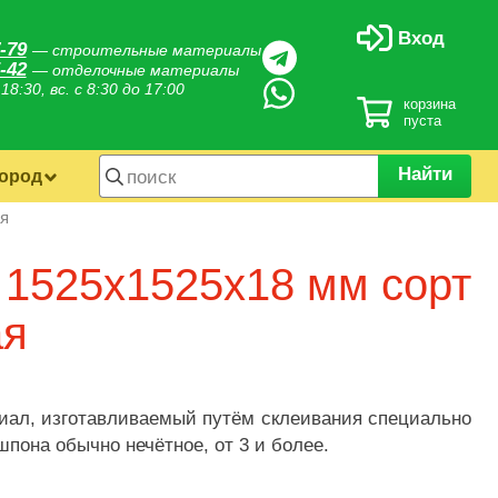
Вход
-79
— строительные материалы
-42
— отделочные материалы
 18:30, вс. с 8:30 до 17:00
корзина
пуста
Найти
город
я
 1525х1525х18 мм сорт
ая
иал, изготавливаемый путём склеивания специально
пона обычно нечётное, от 3 и более.