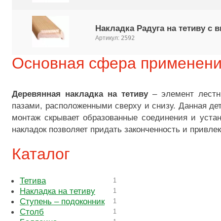
Накладка Радуга на тетиву с
Артикул:
2592
Основная сфера применен
Деревянная накладка на тетиву
– элемент лестн
пазами, расположенными сверху и снизу. Данная дет
монтаж скрывает образованные соединения и уста
накладок позволяет придать законченность и привле
Каталог
Тетива
1
Накладка на тетиву
1
Ступень – подоконник
1
Столб
1