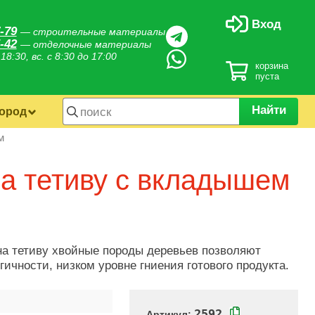
Вход
-79
— строительные материалы
-42
— отделочные материалы
 18:30, вс. с 8:30 до 17:00
корзина
пуста
Найти
город
м
на тетиву с вкладышем
на тетиву хвойные породы деревьев позволяют
гичности, низком уровне гниения готового продукта.
2592
Артикул: