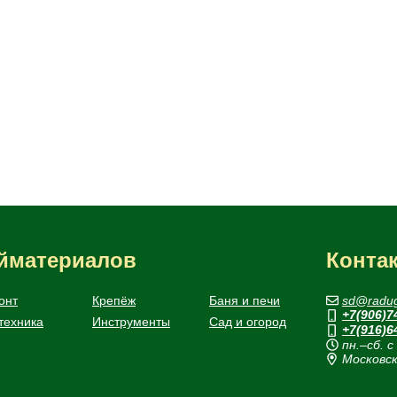
ойматериалов
Конта
онт
Крепёж
Баня и печи
sd@radug
+7(906)7
техника
Инструменты
Сад и огород
+7(916)6
пн.–сб. с
Московск