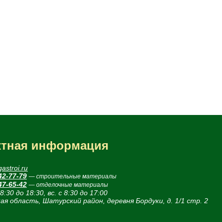
ктная информация
astroi.ru
42-77-79
— строительные материалы
47-65-42
— отделочные материалы
 8:30 до 18:30, вс. с 8:30 до 17:00
ая область, Шатурский район, деревня Бордуки, д. 1/1 стр. 2