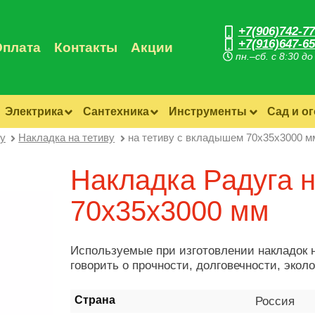
+7(906)742-77
+7(916)647-65
Оплата
Контакты
Акции
пн.–сб. с 8:30 до
Электрика
Сантехника
Инструменты
Сад и о
ву
Накладка на тетиву
на тетиву с вкладышем 70х35х3000 м
Накладка Радуга 
70х35х3000 мм
Используемые при изготовлении накладок 
говорить о прочности, долговечности, эколо
Страна
Россия