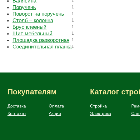
Балясина
1
Поручень
1
Поворот на поручень
1
Столб – колонна
1
Брус клееный
1
Щит мебельный
1
Площадка разворотная
1
Соединительная планка
1
Покупателям
Каталог стр
Доставка
Оплата
Стройка
Рем
Контакты
Акции
Электрика
Сан