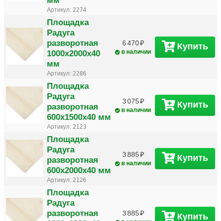
мм
Артикул:
2274
Площадка
Радуга
разворотная
6 470
Купить
1000х2000х40
в наличии
мм
Артикул:
2286
Площадка
Радуга
3 075
Купить
разворотная
в наличии
600х1500х40 мм
Артикул:
2123
Площадка
Радуга
3 885
Купить
разворотная
в наличии
600х2000х40 мм
Артикул:
2126
Площадка
Радуга
разворотная
3 885
Купить