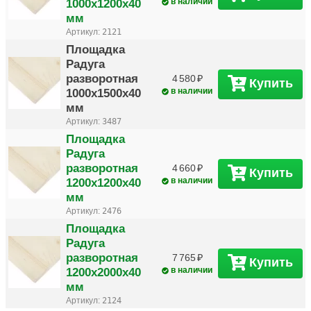
1000х1200х40
в наличии
мм
Артикул:
2121
Площадка
Радуга
разворотная
4 580
Купить
1000х1500х40
в наличии
мм
Артикул:
3487
Площадка
Радуга
разворотная
4 660
Купить
1200х1200х40
в наличии
мм
Артикул:
2476
Площадка
Радуга
разворотная
7 765
Купить
1200х2000х40
в наличии
мм
Артикул:
2124