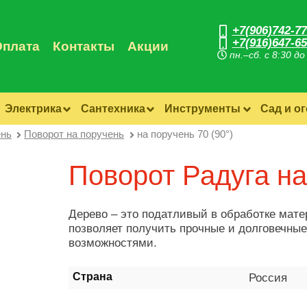
+7(906)742-77
+7(916)647-65
Оплата
Контакты
Акции
пн.–сб. с 8:30 до
Электрика
Сантехника
Инструменты
Сад и о
ень
Поворот на поручень
на поручень 70 (90°)
Поворот Радуга на
Дерево – это податливый в обработке мат
позволяет получить прочные и долговечны
возможностями.
Страна
Россия