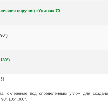
ончание поручня) «Улитка» 70
90°)
180°)
ия
а, склеенные под определенным углом для создани
90°,135°,360°.