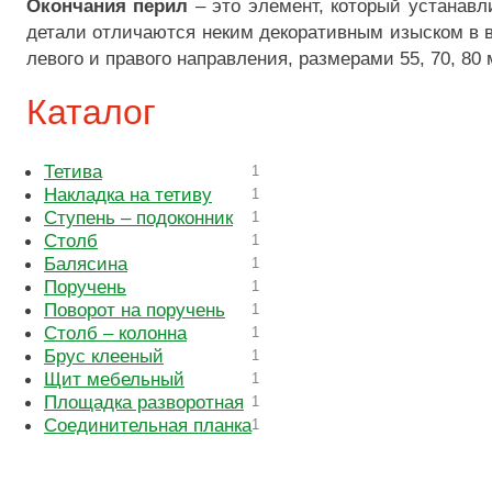
Окончания перил
– это элемент, который устанавл
детали отличаются неким декоративным изыском в в
левого и правого направления, размерами 55, 70, 80 
Каталог
Тетива
1
Накладка на тетиву
1
Ступень – подоконник
1
Столб
1
Балясина
1
Поручень
1
Поворот на поручень
1
Столб – колонна
1
Брус клееный
1
Щит мебельный
1
Площадка разворотная
1
Соединительная планка
1