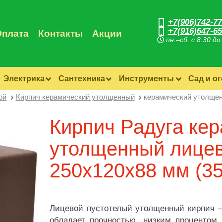
+7(906)742-77
+7(916)647-65
Оплата
Контакты
Акции
пн.–сб. с 8:30 до
Электрика
Сантехника
Инструменты
Сад и о
ой
Кирпич керамический утолщенный
керамический утолщен
Кирпич Радуга ке
утолщенный лицев
250х120х88 мм (35
Лицевой пустотелый утолщенный кирпич –
обладает прочностью, низким процентом