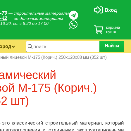
Вход
-79
— строительные материалы
-42
— отделочные материалы
 18:30, вс. с 8:30 до 17:00
корзина
пуста
Найти
город
ный лицевой М-175 (Корич.) 250х120х88 мм (352 шт)
рамический
ой М-175 (Корич.)
2 шт)
 это классический строительный материал, который
 влагопоглощения и отличными эксплуатационными