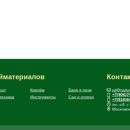
ойматериалов
Конта
онт
Крепёж
Баня и печи
sd@radug
+7(906)7
техника
Инструменты
Сад и огород
+7(916)6
пн.–сб. с
Московск