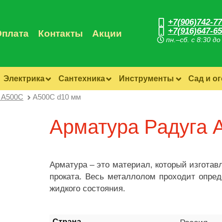
+7(906)742-77
+7(916)647-65
Оплата
Контакты
Акции
пн.–сб. с 8:30 до
Электрика
Сантехника
Инструменты
Сад и о
 А500С
А500С d10 мм
Арматура Радуга 
Арматура – это материал, который изготав
проката. Весь металлолом проходит опре
жидкого состояния.
Страна