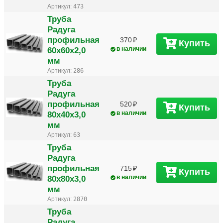
Артикул:
473
Труба
Радуга
профильная
370
Купить
60х60х2,0
в наличии
мм
Артикул:
286
Труба
Радуга
профильная
520
Купить
80х40х3,0
в наличии
мм
Артикул:
63
Труба
Радуга
профильная
715
Купить
80х80х3,0
в наличии
мм
Артикул:
2870
Труба
Радуга