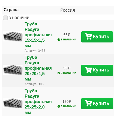
Страна
Россия
в наличии
Труба
Радуга
профильная
66
Купить
15х15х1,5
в наличии
мм
Артикул:
3453
Труба
Радуга
профильная
96
Купить
20х20х1,5
в наличии
мм
Артикул:
306
Труба
Радуга
профильная
150
Купить
25х25х2,0
в наличии
мм