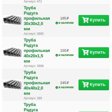
Артикул:
472
Труба
Радуга
профильная
185
Купить
30х30х2,0
в наличии
мм
Артикул:
3005
Труба
Радуга
профильная
150
Купить
40х20х1,5
в наличии
мм
Артикул:
3006
Труба
Радуга
профильная
245
Купить
40х40х2,0
в наличии
мм
Артикул:
309
Труба
Радуга