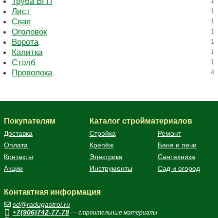
Труба ВГП
1
Лист
1
Свая
1
Оголовок
1
Ворота
1
Калитка
1
Столб
1
Проволока
4
Покупателям
Каталог стройматериалов
Доставка
Стройка
Ремонт
Оплата
Крепёж
Баня и печи
Контакты
Электрика
Сантехника
Акции
Инструменты
Сад и огород
Контактная информация
sd@radugastroi.ru
+7(906)742-77-79
— строительные материалы