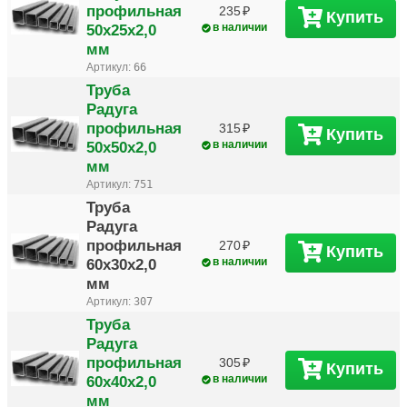
профильная
235
Купить
50х25х2,0
в наличии
мм
Артикул:
66
Труба
Радуга
профильная
315
Купить
50х50х2,0
в наличии
мм
Артикул:
751
Труба
Радуга
профильная
270
Купить
60х30х2,0
в наличии
мм
Артикул:
307
Труба
Радуга
профильная
305
Купить
60х40х2,0
в наличии
мм