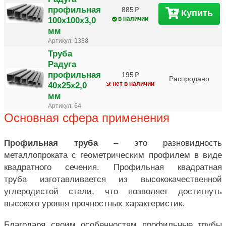
профильная
885
Купить
100х100х3,0
в наличии
мм
Артикул:
1388
Труба
Радуга
профильная
195
Распродано
40х25х2,0
нет в наличии
мм
Артикул:
64
Основная сфера применения
Профильная труба
– это разновидность
металлопроката с геометрическим профилем в виде
квадратного сечения. Профильная квадратная
труба изготавливается из высококачественной
углеродистой стали, что позволяет достигнуть
высокого уровня прочностных характеристик.
Благодаря своим особенностям профильные трубы