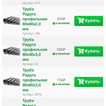
Артикул:
473
Труба
Радуга
профильная
370
Купить
60х60х2,0
в наличии
мм
Артикул:
286
Труба
Радуга
профильная
520
Купить
80х40х3,0
в наличии
мм
Артикул:
63
Труба
Радуга
профильная
715
Купить
80х80х3,0
в наличии
мм
Артикул:
2870
Труба
Радуга