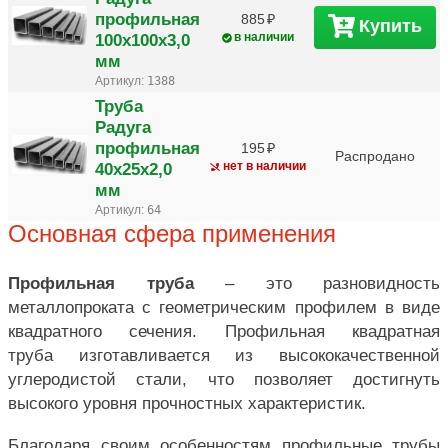
профильная
885
Купить
100х100х3,0
в наличии
мм
Артикул:
1388
Труба
Радуга
профильная
195
Распродано
40х25х2,0
нет в наличии
мм
Артикул:
64
Основная сфера применения
Профильная труба
– это разновидность
металлопроката с геометрическим профилем в виде
квадратного сечения. Профильная квадратная
труба изготавливается из высококачественной
углеродистой стали, что позволяет достигнуть
высокого уровня прочностных характеристик.
Благодаря своим особенностям профильные трубы