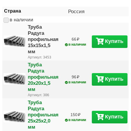
Страна
Россия
в наличии
Труба
Радуга
профильная
66
Купить
15х15х1,5
в наличии
мм
Артикул:
3453
Труба
Радуга
профильная
96
Купить
20х20х1,5
в наличии
мм
Артикул:
306
Труба
Радуга
профильная
150
Купить
25х25х2,0
в наличии
мм