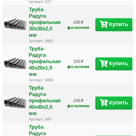
Артикул:
472
Труба
Радуга
профильная
185
Купить
30х30х2,0
в наличии
мм
Артикул:
3005
Труба
Радуга
профильная
150
Купить
40х20х1,5
в наличии
мм
Артикул:
3006
Труба
Радуга
профильная
245
Купить
40х40х2,0
в наличии
мм
Артикул:
309
Труба
Радуга