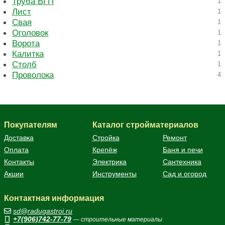
Труба ВГП
1
Лист
1
Свая
1
Оголовок
1
Ворота
1
Калитка
1
Столб
1
Проволока
4
Покупателям
Каталог стройматериалов
Доставка
Стройка
Ремонт
Оплата
Крепёж
Баня и печи
Контакты
Электрика
Сантехника
Акции
Инструменты
Сад и огород
Контактная информация
sd@radugastroi.ru
+7(906)742-77-79
— строительные материалы