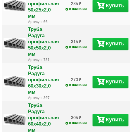
профильная
235
Купить
50х25х2,0
в наличии
мм
Артикул:
66
Труба
Радуга
профильная
315
Купить
50х50х2,0
в наличии
мм
Артикул:
751
Труба
Радуга
профильная
270
Купить
60х30х2,0
в наличии
мм
Артикул:
307
Труба
Радуга
профильная
305
Купить
60х40х2,0
в наличии
мм